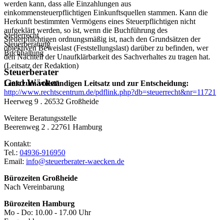
werden kann, dass alle Einzahlungen aus
einkommensteuerpflichtigen Einkunftsquellen stammen. Kann die
Herkunft bestimmten Vermögens eines Steuerpflichtigen nicht
aufgeklärt werden, so ist, wenn die Buchführung des
Steuerrecht
Steuerpflichtigen ordnungsmäßig ist, nach den Grundsätzen der
Steuerberatung
objektiven Beweislast (Feststellungslast) darüber zu befinden, wer
Buchhaltung
den Nachteil der Unaufklärbarkeit des Sachverhaltes zu tragen hat.
(Leitsatz der Redaktion)
Steuerberater
Gerd Wäcken
Link zum vollständigen Leitsatz und zur Entscheidung:
http://www.rechtscentrum.de/pdflink.php?db=steuerrecht&nr=11721
Heerweg 9 . 26532 Großheide
Weitere Beratungsstelle
Beerenweg 2 . 22761 Hamburg
Kontakt:
Tel.:
04936-916950
Email:
info@steuerberater-waecken.de
Bürozeiten Großheide
Nach Vereinbarung
Bürozeiten Hamburg
Mo - Do: 10.00 - 17.00 Uhr