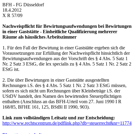
BFH - FG Düsseldorf
18.4.2012
X R 57/09
Nachweispflicht für Bewirtungsaufwendungen bei Bewirtungen
in einer Gaststätte - Einheitliche Qualifizierung mehrerer
Räume als häusliches Arbeitszimmer
1. Für den Fall der Bewirtung in einer Gaststätte ergeben sich die
Voraussetzungen zur Erfüllung der Nachweispflicht hinsichtlich der
Bewirtungsaufwendungen aus der Vorschrift des § 4 Abs. 5 Satz 1
Nr. 2 Satz 3 EStG, die lex specialis zu § 4 Abs. 5 Satz 1 Nr. 2 Satz 2
EStG ist.
2. Die über Bewirtungen in einer Gaststätte ausgestellten
Rechnungen i.S. des § 4 Abs. 5 Satz 1 Nr. 2 Satz 3 EStG müssen,
sofern es sich nicht um Rechnungen über Kleinbeträge i.S. der
UStDV handelt, den Namen des bewirtenden Steuerpflichtigen
enthalten (Anschluss an das BFH-Urteil vom 27. Juni 1990 I R
168/85, BFHE 161, 125, BStBl II 1990, 903).
Link zum vollständigen Leitsatz und zur Entscheidung:
http://www.rechtscentrum.de/pdflink.php?db=steuerrecht&nr=11774